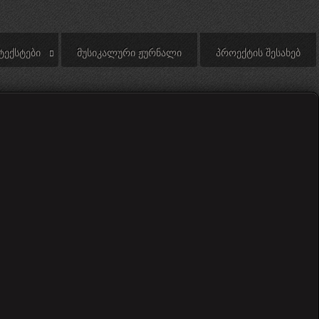
ᲢᲔᲥᲡᲢᲔᲑᲘ
ᲛᲣᲡᲘᲙᲐᲚᲣᲠᲘ ᲟᲣᲠᲜᲐᲚᲘ
ᲞᲠᲝᲔᲥᲢᲘᲡ ᲨᲔᲡᲐᲮᲔᲑ