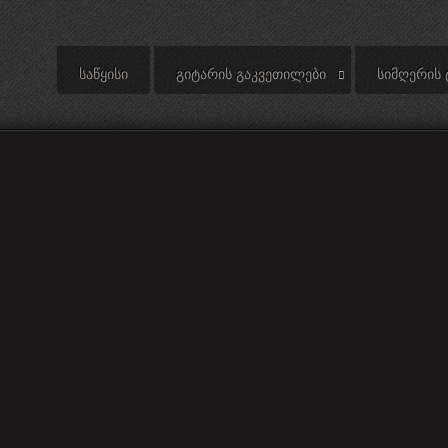
ᲡᲐᲬᲧᲘᲡᲘ
ᲒᲘᲢᲐᲠᲘᲡ ᲒᲐᲙᲕᲔᲗᲘᲚᲔᲑᲘ
ᲡᲘᲛᲦᲔᲠᲘᲡ 
e