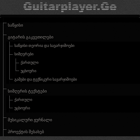
ᲡᲐᲬᲧᲘᲡᲘ
ᲒᲘᲢᲐᲠᲘᲡ ᲒᲐᲙᲕᲔᲗᲘᲚᲔᲑᲘ
ᲡᲐᲬᲧᲘᲡᲘ ᲗᲔᲝᲠᲘᲐ ᲓᲐ ᲡᲐᲕᲐᲠᲯᲘᲨᲝᲔᲑᲘ
ᲡᲘᲛᲦᲔᲠᲔᲑᲘ
ᲥᲐᲠᲗᲣᲚᲘ
ᲣᲪᲮᲝᲣᲠᲘ
ᲒᲐᲛᲔᲑᲘ ᲓᲐ ᲢᲔᲥᲜᲘᲙᲣᲠᲘ ᲡᲐᲕᲐᲠᲯᲘᲨᲝᲔᲑᲘ
ᲡᲘᲛᲦᲔᲠᲘᲡ ᲢᲔᲥᲡᲢᲔᲑᲘ
ᲥᲐᲠᲗᲣᲚᲘ
ᲣᲪᲮᲝᲣᲠᲘ
ᲛᲣᲡᲘᲙᲐᲚᲣᲠᲘ ᲟᲣᲠᲜᲐᲚᲘ
ᲞᲠᲝᲔᲥᲢᲘᲡ ᲨᲔᲡᲐᲮᲔᲑ