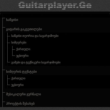
ᲡᲐᲬᲧᲘᲡᲘ
ᲒᲘᲢᲐᲠᲘᲡ ᲒᲐᲙᲕᲔᲗᲘᲚᲔᲑᲘ
ᲡᲐᲬᲧᲘᲡᲘ ᲗᲔᲝᲠᲘᲐ ᲓᲐ ᲡᲐᲕᲐᲠᲯᲘᲨᲝᲔᲑᲘ
ᲡᲘᲛᲦᲔᲠᲔᲑᲘ
ᲥᲐᲠᲗᲣᲚᲘ
ᲣᲪᲮᲝᲣᲠᲘ
ᲒᲐᲛᲔᲑᲘ ᲓᲐ ᲢᲔᲥᲜᲘᲙᲣᲠᲘ ᲡᲐᲕᲐᲠᲯᲘᲨᲝᲔᲑᲘ
ᲡᲘᲛᲦᲔᲠᲘᲡ ᲢᲔᲥᲡᲢᲔᲑᲘ
ᲥᲐᲠᲗᲣᲚᲘ
ᲣᲪᲮᲝᲣᲠᲘ
ᲛᲣᲡᲘᲙᲐᲚᲣᲠᲘ ᲟᲣᲠᲜᲐᲚᲘ
ᲞᲠᲝᲔᲥᲢᲘᲡ ᲨᲔᲡᲐᲮᲔᲑ