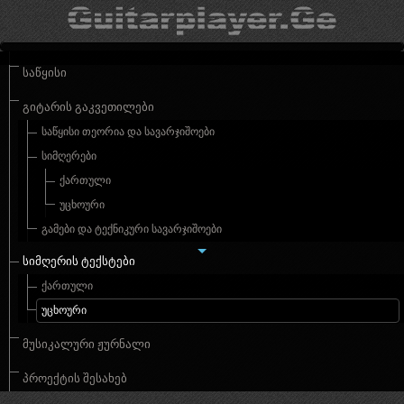
ᲡᲐᲬᲧᲘᲡᲘ
ᲒᲘᲢᲐᲠᲘᲡ ᲒᲐᲙᲕᲔᲗᲘᲚᲔᲑᲘ
ᲡᲐᲬᲧᲘᲡᲘ ᲗᲔᲝᲠᲘᲐ ᲓᲐ ᲡᲐᲕᲐᲠᲯᲘᲨᲝᲔᲑᲘ
ᲡᲘᲛᲦᲔᲠᲔᲑᲘ
ᲥᲐᲠᲗᲣᲚᲘ
ᲣᲪᲮᲝᲣᲠᲘ
ᲒᲐᲛᲔᲑᲘ ᲓᲐ ᲢᲔᲥᲜᲘᲙᲣᲠᲘ ᲡᲐᲕᲐᲠᲯᲘᲨᲝᲔᲑᲘ
ᲡᲘᲛᲦᲔᲠᲘᲡ ᲢᲔᲥᲡᲢᲔᲑᲘ
ᲥᲐᲠᲗᲣᲚᲘ
ᲣᲪᲮᲝᲣᲠᲘ
ᲛᲣᲡᲘᲙᲐᲚᲣᲠᲘ ᲟᲣᲠᲜᲐᲚᲘ
ᲞᲠᲝᲔᲥᲢᲘᲡ ᲨᲔᲡᲐᲮᲔᲑ