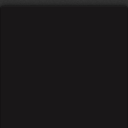
extreme - more than words
Saying I love you
Is not the words I want to hear from you
It's not that I want you
Not to say, but if you only knew
How easy that would be to show me how you feel
More than words is all you have to do to make it real
Then you wouldn't have to say that you love me
Cos I'd already know
What would you do if my heart was torn in two
More than words to show you feel
That your love for me is real
What would you say if I took those words away
Then you couldn't make things new