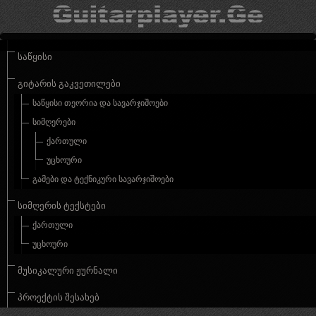
ᲡᲐᲬᲧᲘᲡᲘ
ᲒᲘᲢᲐᲠᲘᲡ ᲒᲐᲙᲕᲔᲗᲘᲚᲔᲑᲘ
ᲡᲐᲬᲧᲘᲡᲘ ᲗᲔᲝᲠᲘᲐ ᲓᲐ ᲡᲐᲕᲐᲠᲯᲘᲨᲝᲔᲑᲘ
ᲡᲘᲛᲦᲔᲠᲔᲑᲘ
ᲥᲐᲠᲗᲣᲚᲘ
ᲣᲪᲮᲝᲣᲠᲘ
ᲒᲐᲛᲔᲑᲘ ᲓᲐ ᲢᲔᲥᲜᲘᲙᲣᲠᲘ ᲡᲐᲕᲐᲠᲯᲘᲨᲝᲔᲑᲘ
ᲡᲘᲛᲦᲔᲠᲘᲡ ᲢᲔᲥᲡᲢᲔᲑᲘ
ᲥᲐᲠᲗᲣᲚᲘ
ᲣᲪᲮᲝᲣᲠᲘ
ᲛᲣᲡᲘᲙᲐᲚᲣᲠᲘ ᲟᲣᲠᲜᲐᲚᲘ
ᲞᲠᲝᲔᲥᲢᲘᲡ ᲨᲔᲡᲐᲮᲔᲑ