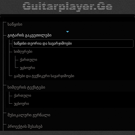
ᲡᲐᲬᲧᲘᲡᲘ
ᲒᲘᲢᲐᲠᲘᲡ ᲒᲐᲙᲕᲔᲗᲘᲚᲔᲑᲘ
ᲡᲐᲬᲧᲘᲡᲘ ᲗᲔᲝᲠᲘᲐ ᲓᲐ ᲡᲐᲕᲐᲠᲯᲘᲨᲝᲔᲑᲘ
ᲡᲘᲛᲦᲔᲠᲔᲑᲘ
ᲥᲐᲠᲗᲣᲚᲘ
ᲣᲪᲮᲝᲣᲠᲘ
ᲒᲐᲛᲔᲑᲘ ᲓᲐ ᲢᲔᲥᲜᲘᲙᲣᲠᲘ ᲡᲐᲕᲐᲠᲯᲘᲨᲝᲔᲑᲘ
ᲡᲘᲛᲦᲔᲠᲘᲡ ᲢᲔᲥᲡᲢᲔᲑᲘ
ᲥᲐᲠᲗᲣᲚᲘ
ᲣᲪᲮᲝᲣᲠᲘ
ᲛᲣᲡᲘᲙᲐᲚᲣᲠᲘ ᲟᲣᲠᲜᲐᲚᲘ
ᲞᲠᲝᲔᲥᲢᲘᲡ ᲨᲔᲡᲐᲮᲔᲑ