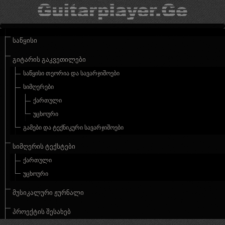
ᲡᲐᲬᲧᲘᲡᲘ
ᲒᲘᲢᲐᲠᲘᲡ ᲒᲐᲙᲕᲔᲗᲘᲚᲔᲑᲘ
ᲡᲐᲬᲧᲘᲡᲘ ᲗᲔᲝᲠᲘᲐ ᲓᲐ ᲡᲐᲕᲐᲠᲯᲘᲨᲝᲔᲑᲘ
ᲡᲘᲛᲦᲔᲠᲔᲑᲘ
ᲥᲐᲠᲗᲣᲚᲘ
ᲣᲪᲮᲝᲣᲠᲘ
ᲒᲐᲛᲔᲑᲘ ᲓᲐ ᲢᲔᲥᲜᲘᲙᲣᲠᲘ ᲡᲐᲕᲐᲠᲯᲘᲨᲝᲔᲑᲘ
ᲡᲘᲛᲦᲔᲠᲘᲡ ᲢᲔᲥᲡᲢᲔᲑᲘ
ᲥᲐᲠᲗᲣᲚᲘ
ᲣᲪᲮᲝᲣᲠᲘ
ᲛᲣᲡᲘᲙᲐᲚᲣᲠᲘ ᲟᲣᲠᲜᲐᲚᲘ
ᲞᲠᲝᲔᲥᲢᲘᲡ ᲨᲔᲡᲐᲮᲔᲑ