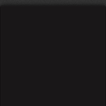
guns n roses - knockin on heavens
door