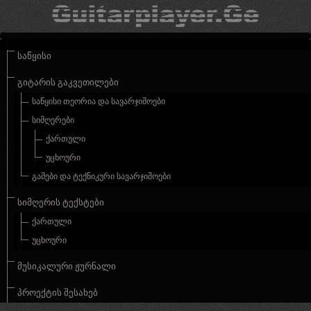
ᲡᲐᲬᲧᲘᲡᲘ
ᲒᲘᲢᲐᲠᲘᲡ ᲒᲐᲙᲕᲔᲗᲘᲚᲔᲑᲘ
ᲡᲐᲬᲧᲘᲡᲘ ᲗᲔᲝᲠᲘᲐ ᲓᲐ ᲡᲐᲕᲐᲠᲯᲘᲨᲝᲔᲑᲘ
ᲡᲘᲛᲦᲔᲠᲔᲑᲘ
ᲥᲐᲠᲗᲣᲚᲘ
ᲣᲪᲮᲝᲣᲠᲘ
ᲒᲐᲛᲔᲑᲘ ᲓᲐ ᲢᲔᲥᲜᲘᲙᲣᲠᲘ ᲡᲐᲕᲐᲠᲯᲘᲨᲝᲔᲑᲘ
ᲡᲘᲛᲦᲔᲠᲘᲡ ᲢᲔᲥᲡᲢᲔᲑᲘ
ᲥᲐᲠᲗᲣᲚᲘ
ᲣᲪᲮᲝᲣᲠᲘ
ᲛᲣᲡᲘᲙᲐᲚᲣᲠᲘ ᲟᲣᲠᲜᲐᲚᲘ
ᲞᲠᲝᲔᲥᲢᲘᲡ ᲨᲔᲡᲐᲮᲔᲑ