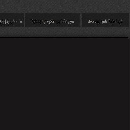
ᲢᲔᲥᲡᲢᲔᲑᲘ
ᲛᲣᲡᲘᲙᲐᲚᲣᲠᲘ ᲟᲣᲠᲜᲐᲚᲘ
ᲞᲠᲝᲔᲥᲢᲘᲡ ᲨᲔᲡᲐᲮᲔᲑ