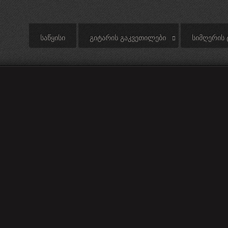
ᲡᲐᲬᲧᲘᲡᲘ
ᲒᲘᲢᲐᲠᲘᲡ ᲒᲐᲙᲕᲔᲗᲘᲚᲔᲑᲘ
ᲡᲘᲛᲦᲔᲠᲘᲡ 
No Sunshine